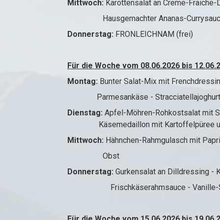
Mittwoch:
Karottensalat an Creme-Fraiche-D
Hausgemachter Ananas-Currysauce und 
Donnerstag:
FRONLEICHNAM (frei)
Für die Woche vom 08.06.2026 bis 12.06.
Montag:
Bunter Salat-Mix mit Frenchdressin
Parmesankäse - Stracciatellajoghur
Dienstag:
Apfel-Möhren-Rohkostsalat mit 
Käsemedaillon mit Kartoffelpüree und 
Mittwoch:
Hähnchen-Rahmgulasch mit Papr
Obst
Donnerstag:
Gurkensalat an Dilldressing - K
Frischkäserahmsauce - Vanille-Sa
Für die Woche vom 15.06.2026 bis 19.06.