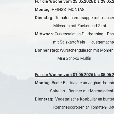
Für die Woche vom 25.05.2026 bis 29.05.
Montag:
PFINGSTMONTAG
Dienstag:
Tomatencremesuppe mit frischem
Milchreis mit Zucker und Zimt
Mittwoch:
Gurkensalat an Dilldressing - Pani
mit Salzkartoffeln - Hausgemachte 
Donnerstag:
Würstchengulasch mit Möhren un
Mini Schoko Muffin
Für die Woche vom 01.06.2026 bis 05.06.
Montag:
Bunte Blattsalate an Joghurtdress
Spirellis - Berliner mit Marmeladenfü
Dienstag:
Vegetarische Köttbullar an bunt
Romanescorosen an Tomaten-Kräuters