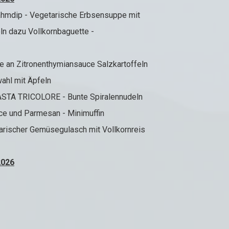
ahmdip - Vegetarische Erbsensuppe mit
azu Vollkornbaguette -
e an Zitronenthymiansauce Salzkartoffeln
l mit Äpfeln
PASTA TRICOLORE - Bunte Spiralennudeln
nd Parmesan - Minimuffin
arischer Gemüsegulasch mit Vollkornreis
2026