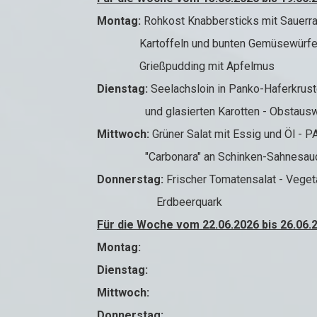
Montag:
Rohkost Knabbersticks mit Sauerr
Kartoffeln und bunten Gemüsewürfeln d
Grießpudding mit Apfelmus
Dienstag:
Seelachsloin in Panko-Haferkrust
und glasierten Karotten - Obstauswah
Mittwoch:
Grüner Salat mit Essig und Öl - 
"Carbonara" an Schinken-Sahnesauce u
Donnerstag:
Frischer Tomatensalat - Veget
Erdbeerquark
Für die Woche vom 22.06.2026 bis 26.06.
Montag:
Dienstag:
Mittwoch:
Donnerstag: