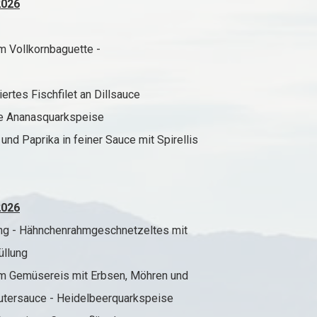
2026
 Vollkornbaguette -
ertes Fischfilet an Dillsauce
Ananasquarkspeise
d Paprika in feiner Sauce mit Spirellis
2026
ing - Hähnchenrahmgeschnetzeltes mit
llung
em Gemüsereis mit Erbsen, Möhren und
auce - Heidelbeerquarkspeise