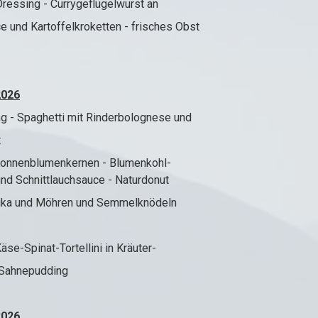
ressing - Currygeflügelwurst an
Kartoffelkroketten - frisches Obst
2026
g - Spaghetti mit Rinderbolognese und
t
Sonnenblumenkernen - Blumenkohl-
Schnittlauchsauce - Naturdonut
ika und Möhren und Semmelknödeln
äse-Spinat-Tortellini in Kräuter-
hnepudding
2026